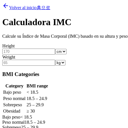
Volver al inicio
홈으로
Calculadora IMC
Calcule su Índice de Masa Corporal (IMC) basado en su altura y peso
Height
Weight
BMI Categories
Category
BMI range
Bajo peso
< 18.5
Peso normal
18.5 – 24.9
Sobrepeso
25 – 29.9
Obesidad
≥ 30
Bajo peso
< 18.5
Peso normal
18.5 – 24.9
Sobrepeso
25 – 29.9