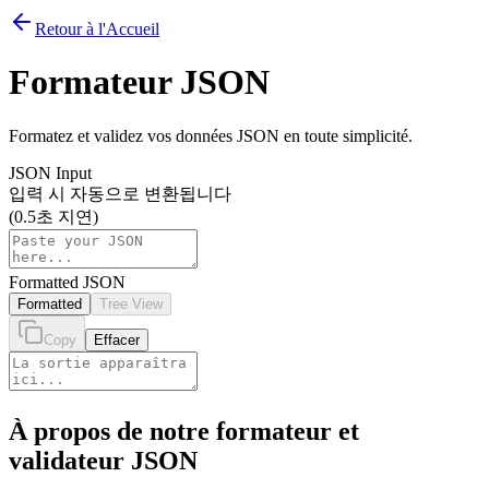
Retour à l'Accueil
Formateur JSON
Formatez et validez vos données JSON en toute simplicité.
JSON Input
입력 시 자동으로 변환됩니다
(0.5초 지연)
Formatted JSON
Formatted
Tree View
Copy
Effacer
À propos de notre formateur et
validateur JSON